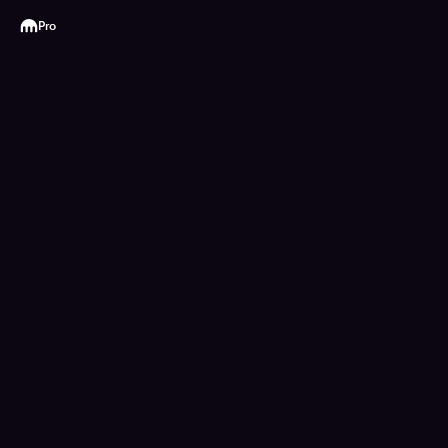
Kraken
Pro