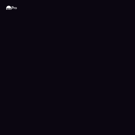
Kraken
Pro