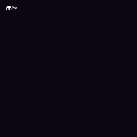
Kraken
Pro