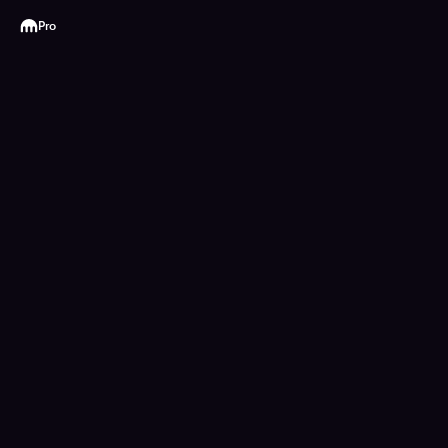
Kraken
Pro