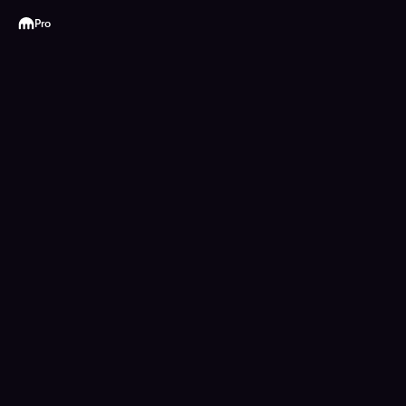
Kraken
Pro