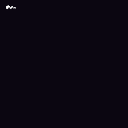
Kraken
Pro