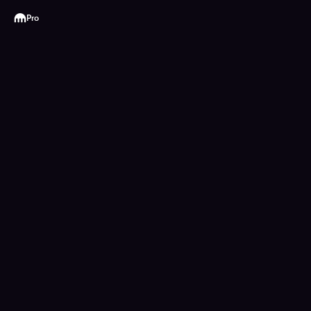
Kraken
Pro