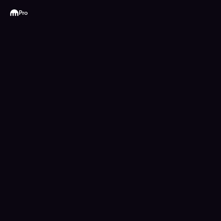
Kraken
Pro