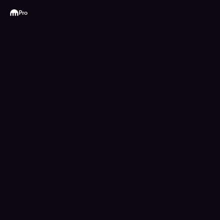
Kraken
Pro