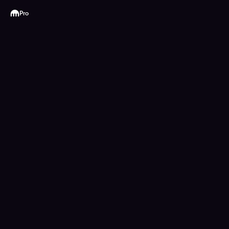
Kraken
Pro