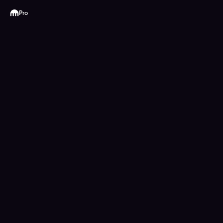
Kraken
Pro