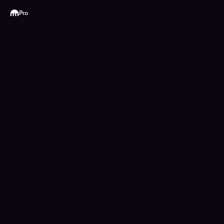
Kraken
Pro