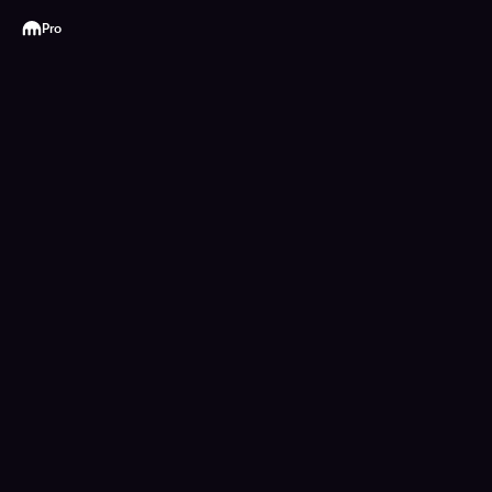
Kraken
Pro