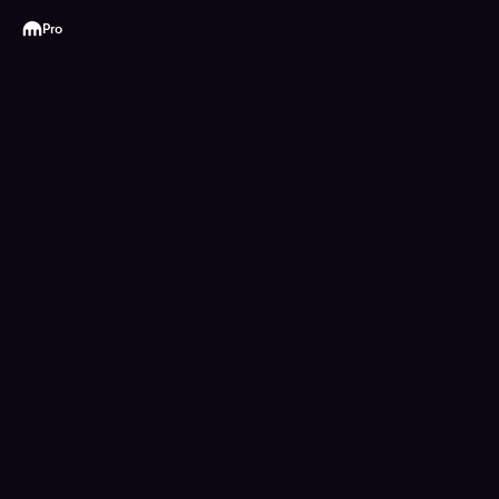
Kraken
Pro