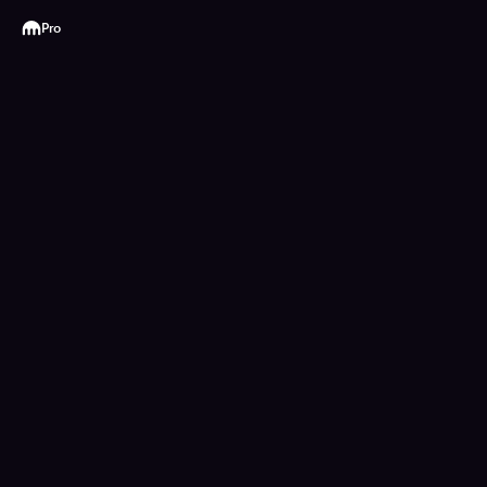
Kraken
Pro