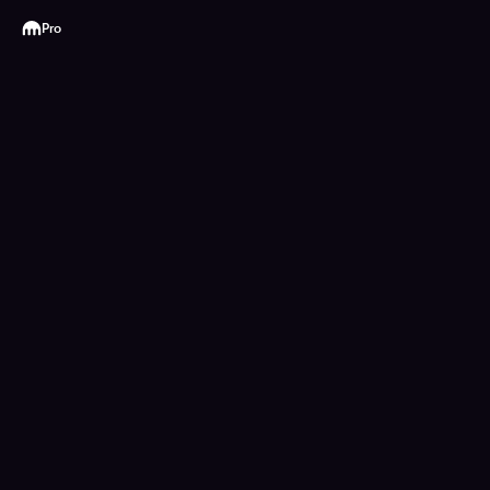
Kraken
Pro