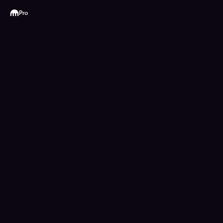
Kraken
Pro