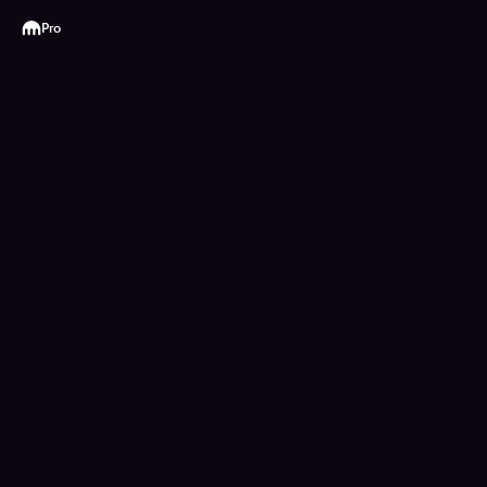
Kraken
Pro