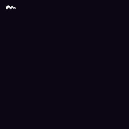
Kraken
Pro