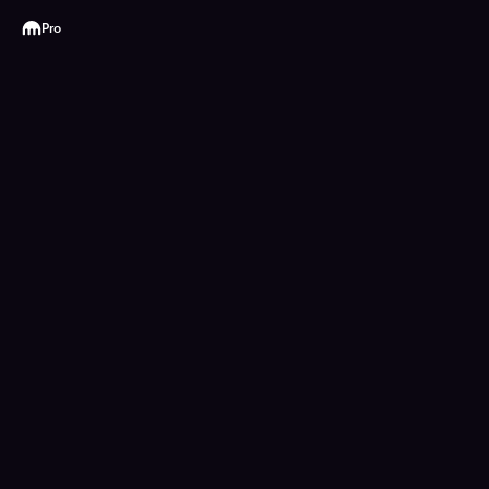
Kraken
Pro