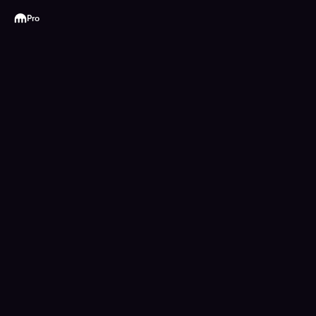
Kraken
Pro