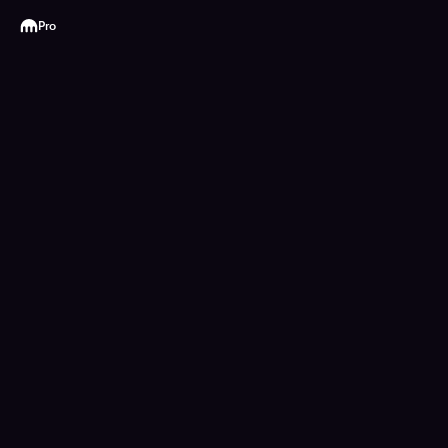
Kraken
Pro