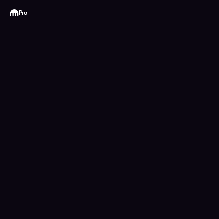
Kraken
Pro