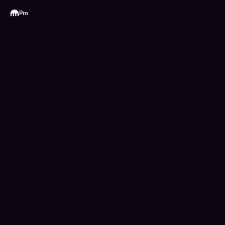
Kraken
Pro