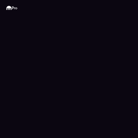
Kraken
Pro