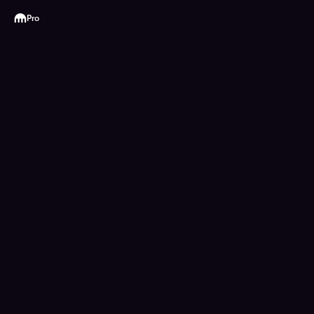
Kraken
Pro