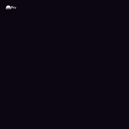
Kraken
Pro