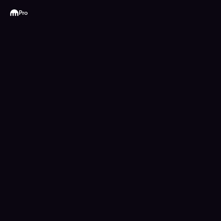
Kraken
Pro