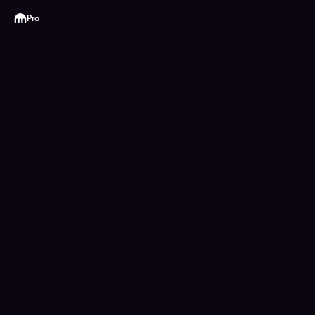
Kraken
Pro