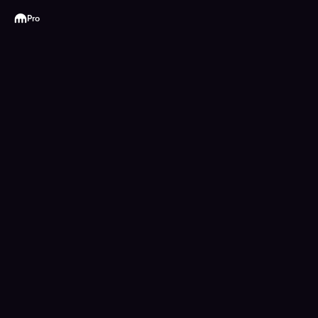
Kraken
Pro