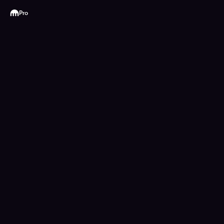
Kraken
Pro