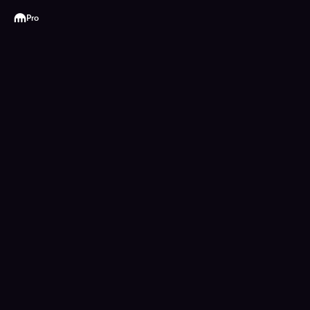
Kraken
Pro