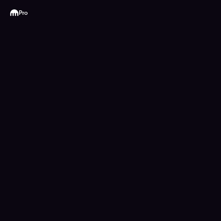
Kraken
Pro