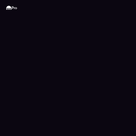
Kraken
Pro