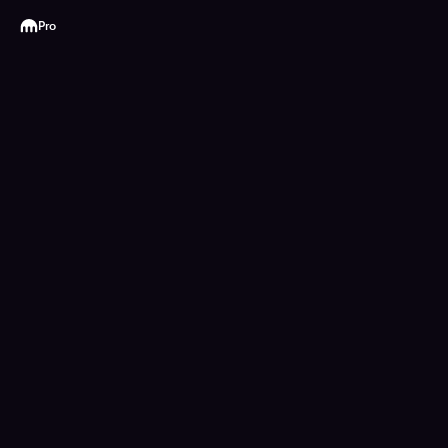
Kraken
Pro