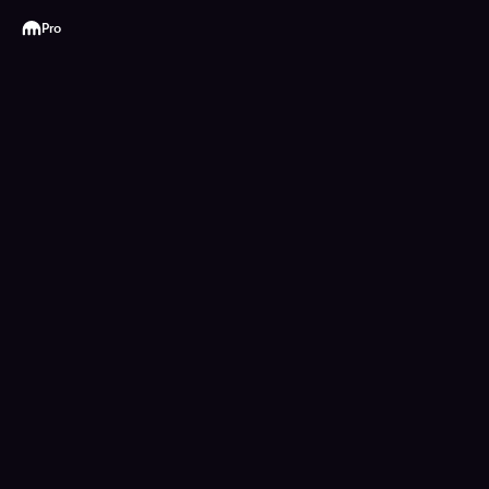
Kraken
Pro