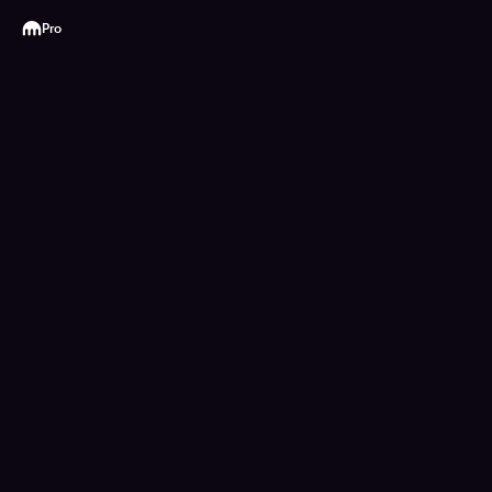
Kraken
Pro