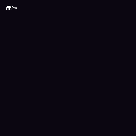
Kraken
Pro