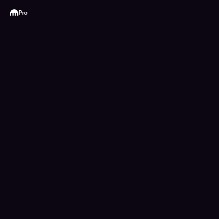
Kraken
Pro