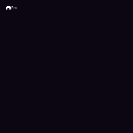
Kraken
Pro