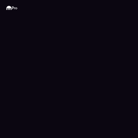
Kraken
Pro