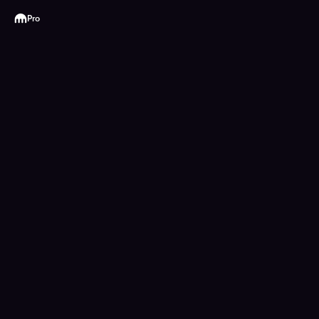
Kraken
Pro