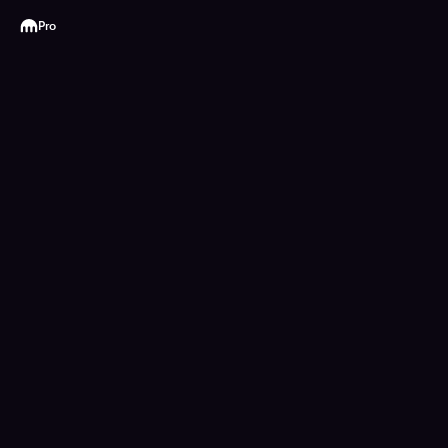
Kraken
Pro