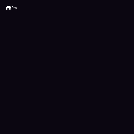
Kraken
Pro