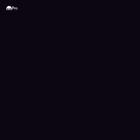
Kraken
Pro