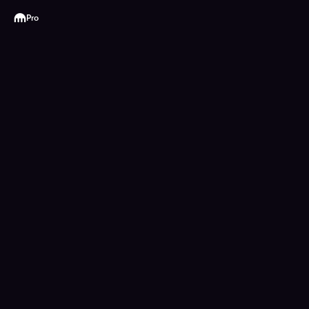
Kraken
Pro