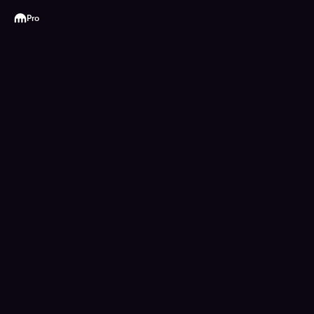
Kraken
Pro