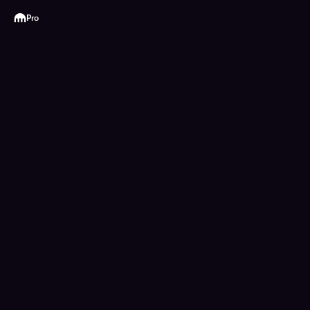
Kraken
Pro