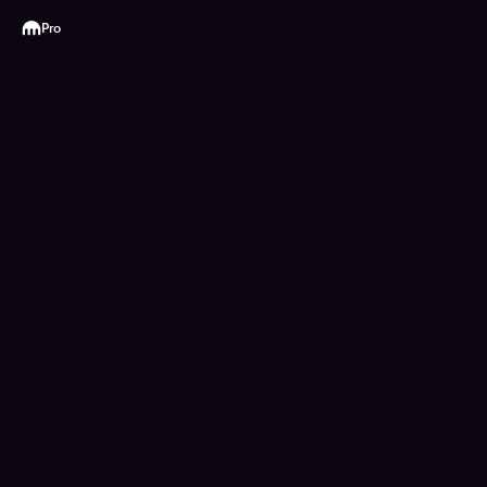
Kraken
Pro