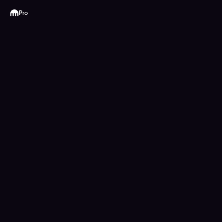
Kraken
Pro